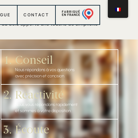
OGUE
CONTACT
l du bois apporte une touche de simplicité
1.
Conseil
Nous répondons à vos questions
avec précision et concision.
2.
Réactivité
Nous vous répondons rapidement
et sommes à votre disposition.
3.
Écoute