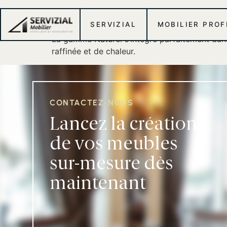
SERVIZIAL
MOBILIER PRO
La gamme Naturel s’intègre parfaitement dans
raffinée et de chaleur.
CONTACTEZ-NOUS
Lancez la création
de vos meubles
sur-mesure dès
maintenant