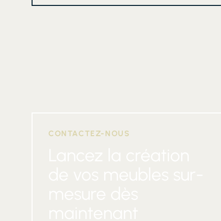
CONTACTEZ-NOUS
Lancez la création
de vos meubles sur-
mesure dès
maintenant