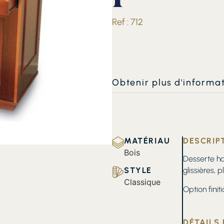
Ref : 712
Obtenir plus d'informa
MATÉRIAU
DESCRIP
Bois
Desserte hau
STYLE
glissières, 
Classique
Option finit
DÉTAILS