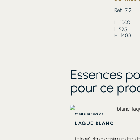
Ref : 712
L : 1000
l : 525
H : 1400
Essences po
pour ce pro
White laquered
LAQUÉ BLANC
Le laqué blanc se distingue dans 