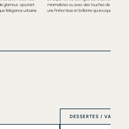
de glamour, ajoutant
minimalistes ou avec des touches de glamour, 
oque l’élégance urbaine.
une finition lisse et brillante qui évoque l’éléganc
DESSERTES / VAISSELI