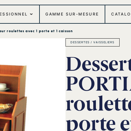
FESSIONNEL
GAMME SUR-MESURE
CATAL
ur roulettes avec 1 porte et 1 caisson
DESSERTES / VAISSELIERS
Desser
PORTI
roulett
porte e