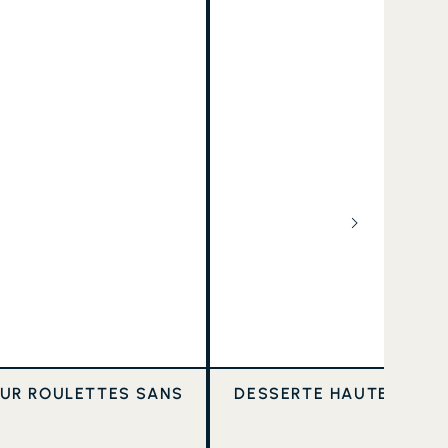
UR ROULETTES SANS
DESSERTE HAUTE ET VA
NE
Ref