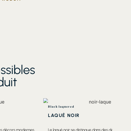
ssibles
duit
Black laquered
LAQUÉ NOIR
des décors modernes,
Le laqué noir se distingue dans des décors mod