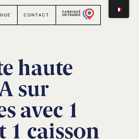
OGUE
CONTACT
te haute
A sur
es avec 1
t 1 caisson