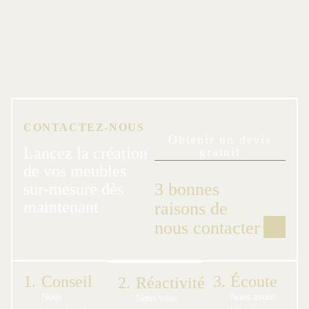
CONTACTEZ-NOUS
Obtenir un devis
Lancez la création
gratuit
de vos meubles
3 bonnes
sur-mesure dès
maintenant
raisons de
nous contacter
1.
Conseil
3.
Écoute
2.
Réactivité
Nous
Nous avons
Nous vous