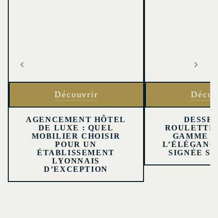
Découvrir
Décou
AGENCEMENT HÔTEL
DESSER
DE LUXE : QUEL
ROULETTE
MOBILIER CHOISIR
GAMME À 
POUR UN
L’ÉLÉGANC
ÉTABLISSEMENT
SIGNÉE SE
LYONNAIS
D’EXCEPTION