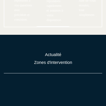
répondons à
hâte de vous
répondons
vos questions
écouter,
rapidement
avec
tout
et sommes à
précision et
simplement.
votre
concision.
disposition.
Actualité
Zones d'intervention