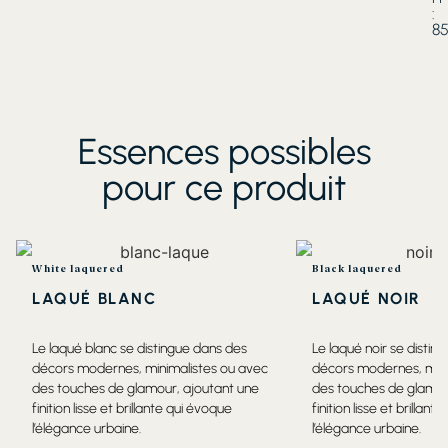
:
8
Essences possibles
pour ce produit
White laquered
Black laquered
LAQUÉ BLANC
LAQUÉ NOIR
Le laqué blanc se distingue dans des
Le laqué noir se distin
décors modernes, minimalistes ou avec
décors modernes, mini
des touches de glamour, ajoutant une
des touches de glamou
finition lisse et brillante qui évoque
finition lisse et brillan
l’élégance urbaine.
l’élégance urbaine.