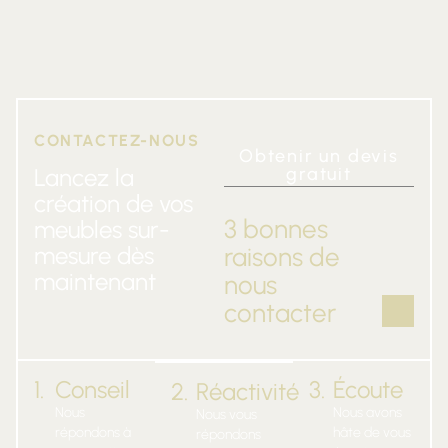
CONTACTEZ-NOUS
Obtenir un devis
Lancez la
gratuit
création de vos
3 bonnes
meubles sur-
mesure dès
raisons de
maintenant
nous
contacter
1.
Conseil
3.
Écoute
2.
Réactivité
Nous
Nous avons
Nous vous
répondons à
hâte de vous
répondons