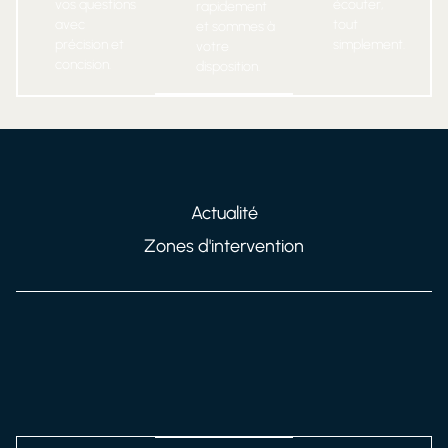
vos questions
écouter,
rapidement
avec
tout
et sommes à
précision et
simplement.
votre
concision.
disposition.
Actualité
Zones d'intervention