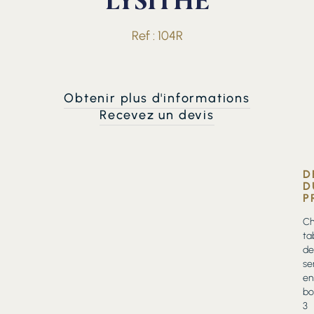
LYSITHE
Ref : 104R
Obtenir plus d'informations
Recevez un devis
D
D
P
Ch
ta
de
se
en
bo
3