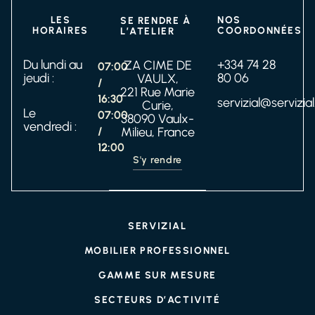
LES
NOS
SE RENDRE À
HORAIRES
COORDONNÉES
L’ATELIER
Du lundi au
+334 74 28
ZA CIME DE
07:00
jeudi :
80 06
VAULX,
/
221 Rue Marie
16:30
servizial@servizial
Curie,
Le
07:00
38090 Vaulx-
vendredi :
/
Milieu, France
12:00
S'y rendre
SERVIZIAL
MOBILIER PROFESSIONNEL
GAMME SUR MESURE
SECTEURS D’ACTIVITÉ