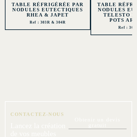
TABLE RÉFRIGÉRÉE PAR
TABLE RÉFRI
NODULES EUTECTIQUES
NODULES EU
RHEA & JAPET
TELESTO 
POTS AR
Ref : 303R & 304R
Ref : 30
CONTACTEZ-NOUS
Obtenir un devis
Lancez la création
gratuit
de vos meubles