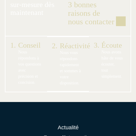
3 bonnes
sur-mesure dès
maintenant
raisons de
nous contacter
1.
Conseil
3.
Écoute
2.
Réactivité
Nous
Nous avons
Nous vous
répondons à
hâte de vous
répondons
vos questions
écouter,
rapidement
avec
tout
et sommes à
précision et
simplement.
votre
concision.
disposition.
Actualité