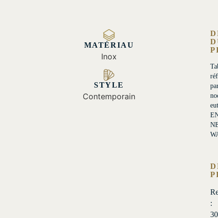
D
D
MATÉRIAU
P
Inox
Ta
ré
STYLE
pa
Contemporain
no
eu
E
N
W
D
P
Re
:
3