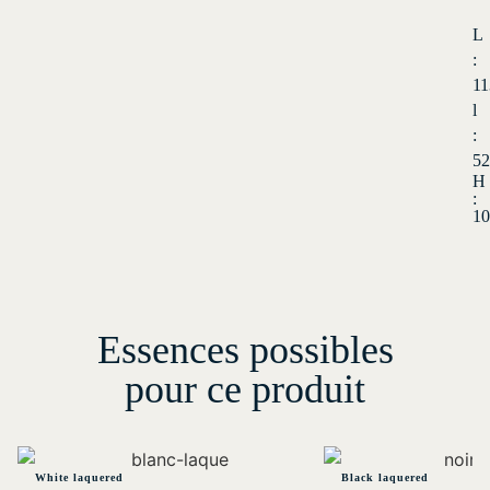
L
:
11
l
:
52
H
:
10
Essences possibles
pour ce produit
White laquered
Black laquered