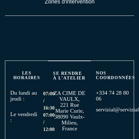
Zones d'intervention
LES
NOS
SE RENDRE
HORAIRES
COORDONNÉES
À L’ATELIER
Du lundi au
+334 74 28 80
ZA CIME DE
07:00
jeudi :
06
VAULX,
/
221 Rue
16:30
servizial@servizial
Marie Curie,
Le vendredi
07:00
38090 Vaulx-
:
/
Milieu,
France
12:00