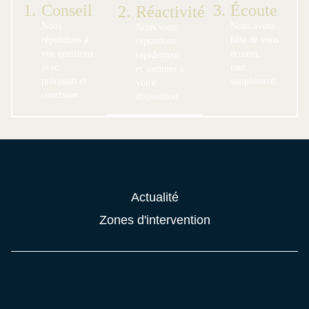
1.
Conseil
3.
Écoute
2.
Réactivité
Nous
Nous avons
Nous vous
répondons à
hâte de vous
répondons
vos questions
écouter,
rapidement
avec
tout
et sommes à
précision et
simplement.
votre
concision.
disposition.
Actualité
Zones d'intervention