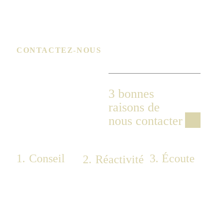
CONTACTEZ-NOUS
Obtenir un devis
Lancez la création
gratuit
de vos meubles
3 bonnes
sur-mesure dès
maintenant
raisons de
nous contacter
1.
Conseil
3.
Écoute
2.
Réactivité
Nous
Nous avons
Nous vous
répondons à
hâte de vous
répondons
vos questions
écouter,
rapidement
avec
tout
et sommes à
précision et
simplement.
votre