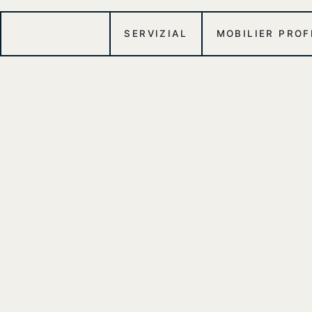
SERVIZIAL
MOBILIER PRO
Accueil
|
Tables roulantes
|
Tables room-service
|
Caisson neu