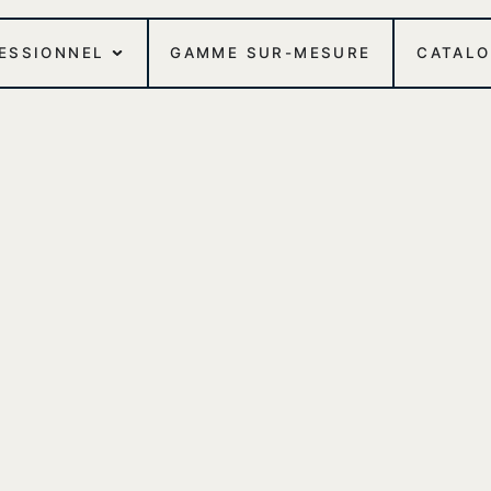
FESSIONNEL
GAMME SUR-MESURE
CATAL
tre en inox
TABLES ROOM-SERVICE