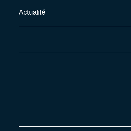
Actualité
Du lundi au jeudi :
07:00 / 16:30
Le vendredi :
07:00 / 12:00