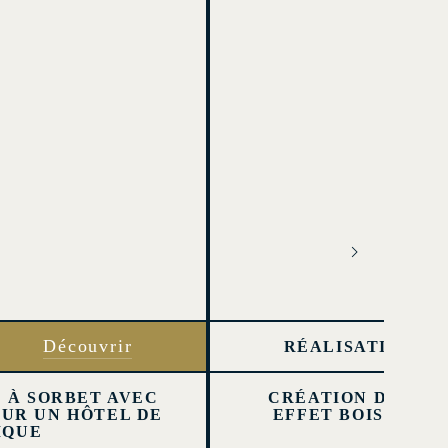
Découvrir
RÉALISATION
 À SORBET AVEC
CRÉATION D’UNE 
OUR UN HÔTEL DE
EFFET BOIS ENTI
IQUE
SYN