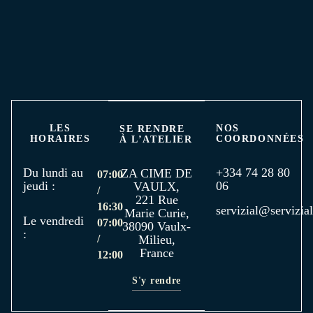
LES
NOS
SE RENDRE
HORAIRES
COORDONNÉES
À L’ATELIER
Du lundi au
+334 74 28 80
ZA CIME DE
07:00
jeudi :
06
VAULX,
/
221 Rue
16:30
servizial@servizial
Marie Curie,
Le vendredi
07:00
38090 Vaulx-
:
/
Milieu,
France
12:00
S'y rendre