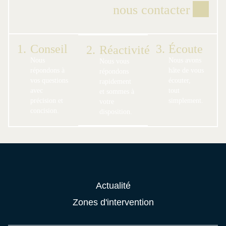
nous contacter
1.
Conseil
3.
Écoute
2.
Réactivité
Nous
Nous avons
Nous vous
répondons à
hâte de vous
répondons
vos questions
écouter,
rapidement
avec
tout
et sommes à
précision et
simplement.
votre
concision.
disposition.
Actualité
Zones d'intervention