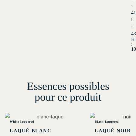
:
41
l
:
43
H
:
10
Essences possibles
pour ce produit
White laquered
Black laquered
LAQUÉ BLANC
LAQUÉ NOIR