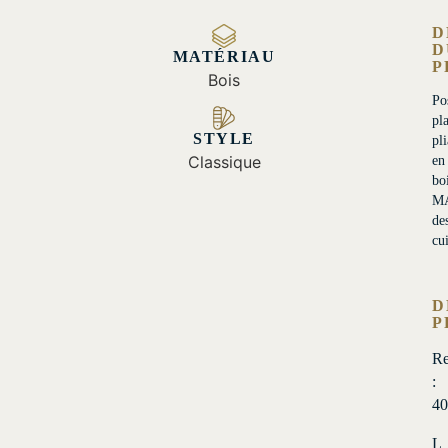
D
D
MATÉRIAU
P
Bois
Po
pl
STYLE
pli
Classique
en
bo
M
de
cui
D
P
Re
:
40
L