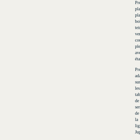
Pr
pl
pl
bo
tei
ve
co
pl
av
ét
Pr
ad
su
les
tab
de
se
de
la
li
Jup