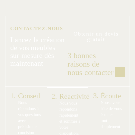
CONTACTEZ-NOUS
Obtenir un devis
Lancez la création
gratuit
de vos meubles
3 bonnes
sur-mesure dès
maintenant
raisons de
nous contacter
1.
Conseil
3.
Écoute
2.
Réactivité
Nous
Nous avons
Nous vous
répondons à
hâte de vous
répondons
vos questions
écouter,
rapidement
avec
tout
et sommes à
précision et
simplement.
votre
concision.
disposition.