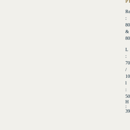
P
Re
:
80
&
80
L
:
70
/
10
l
:
50
H
:
39