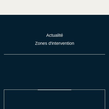
répondons à
hâte de vous
répondons
vos questions
écouter,
rapidement
avec
tout
et sommes à
précision et
simplement.
votre
concision.
disposition.
Actualité
Zones d'intervention