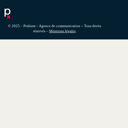
SECTEURS D’ACTIVITÉ
CONTACT
© 2025 – Podium – Agence de communication – Tous droits
réservés –
Mentions légales