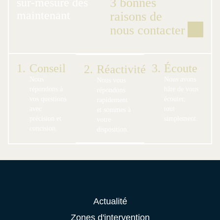
3 bonnes
sur-mesure dès
maintenant
raisons de
nous contacter
1.
Conseil
3.
Écoute
2.
Réactivité
Nous
Nous avons
Nous vous
répondons à
hâte de vous
répondons
vos questions
écouter,
rapidement
avec
tout
et sommes à
précision et
simplement.
votre
concision.
disposition.
Actualité
Zones d'intervention