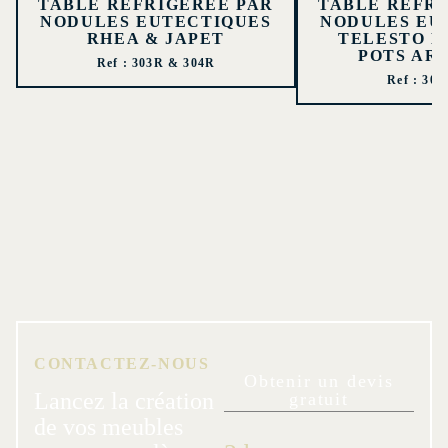
TABLE RÉFRIGÉRÉE PAR
TABLE RÉFRI
NODULES EUTECTIQUES
NODULES EU
RHEA & JAPET
TELESTO 
POTS AR
Ref : 303R & 304R
Ref : 30
CONTACTEZ-NOUS
Obtenir un devis
Lancez la création
gratuit
de vos meubles