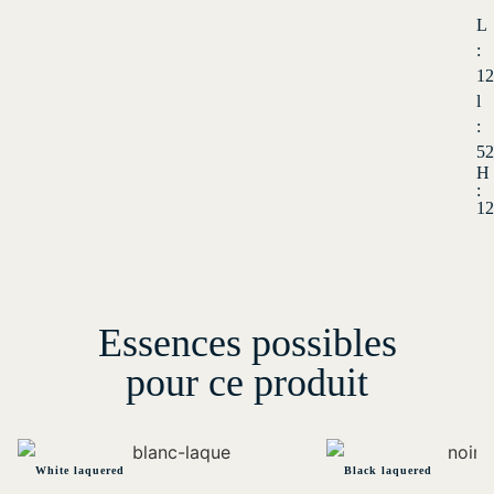
L
:
12
l
:
52
H
:
12
Essences possibles
pour ce produit
White laquered
Black laquered