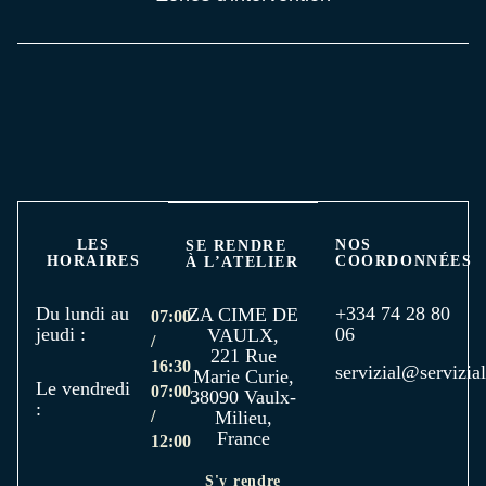
LES
NOS
SE RENDRE
HORAIRES
COORDONNÉES
À L’ATELIER
Du lundi au
+334 74 28 80
ZA CIME DE
07:00
jeudi :
06
VAULX,
/
221 Rue
16:30
servizial@servizial
Marie Curie,
Le vendredi
07:00
38090 Vaulx-
:
/
Milieu,
France
12:00
S'y rendre