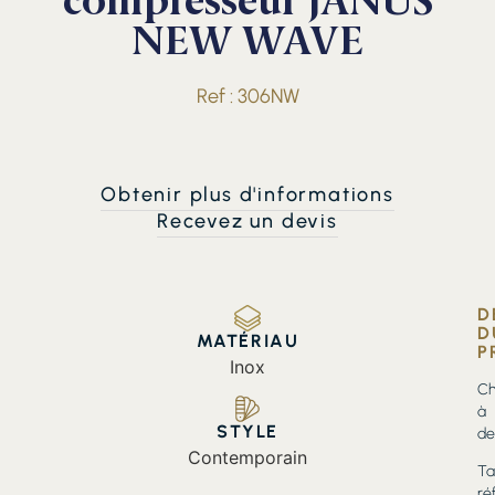
compresseur JANUS
NEW WAVE
Ref : 306NW
Obtenir plus d'informations
Recevez un devis
D
D
MATÉRIAU
P
Inox
Ch
à
STYLE
de
Contemporain
Ta
ré