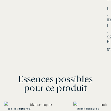
L
:
11
l
:
5
H
:
10
Essences possibles
pour ce produit
White laquered
Black laquered