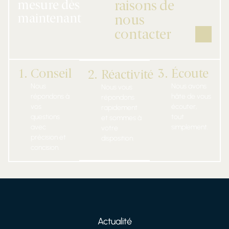
mesure dès
raisons de
maintenant
nous
contacter
1.
Conseil
3.
Écoute
2.
Réactivité
Nous
Nous avons
Nous vous
répondons à
hâte de vous
répondons
vos
écouter,
rapidement
questions
tout
et sommes à
avec
simplement.
votre
précision et
disposition.
concision.
Actualité