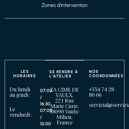
Zones d'intervention
LES
NOS
SE RENDRE À
HORAIRES
COORDONNÉES
L’ATELIER
Du lundi
+334 74 28
ZA CIME DE
07:00
au jeudi :
80 06
VAULX,
/
221 Rue
16:30
servizial@servizia
Marie Curie,
Le
07:00
38090 Vaulx-
vendredi :
/
Milieu,
France
12:00