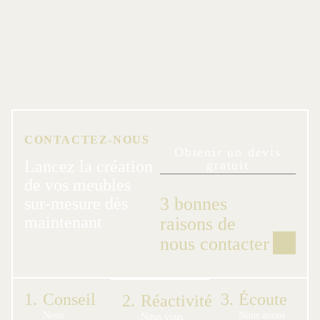
CONTACTEZ-NOUS
Obtenir un devis
Lancez la création
gratuit
de vos meubles
3 bonnes
sur-mesure dès
maintenant
raisons de
nous contacter
1.
Conseil
3.
Écoute
2.
Réactivité
Nous
Nous avons
Nous vous