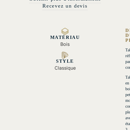
Recevez un devis
D
D
MATÉRIAU
P
Bois
Ta
ré
STYLE
pa
Classique
co
Ta
en
bo
pet
mo
co
pl
av
ét
3