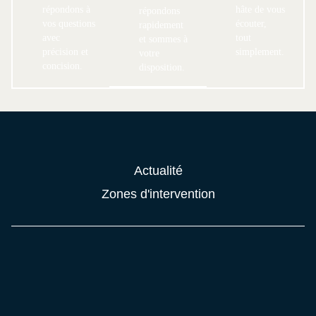
répondons à
hâte de vous
répondons
vos questions
écouter,
rapidement
avec
tout
et sommes à
précision et
simplement.
votre
concision.
disposition.
Actualité
Zones d'intervention