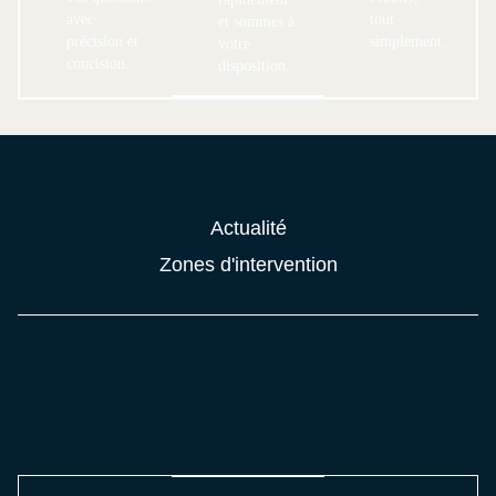
avec
tout
et sommes à
précision et
simplement.
votre
concision.
disposition.
Actualité
Zones d'intervention