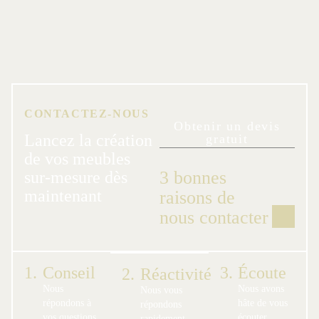
CONTACTEZ-NOUS
Obtenir un devis
Lancez la création
gratuit
de vos meubles
3 bonnes
sur-mesure dès
maintenant
raisons de
nous contacter
1.
Conseil
3.
Écoute
2.
Réactivité
Nous
Nous avons
Nous vous
répondons à
hâte de vous
répondons
vos questions
écouter,
rapidement