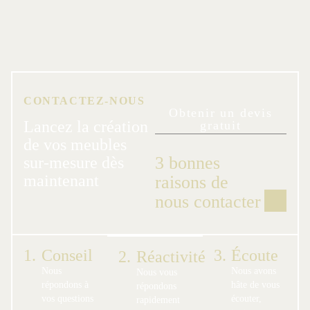
CONTACTEZ-NOUS
Obtenir un devis
Lancez la création
gratuit
de vos meubles
3 bonnes
sur-mesure dès
maintenant
raisons de
nous contacter
1.
Conseil
3.
Écoute
2.
Réactivité
Nous
Nous avons
Nous vous
répondons à
hâte de vous
répondons
vos questions
écouter,
rapidement