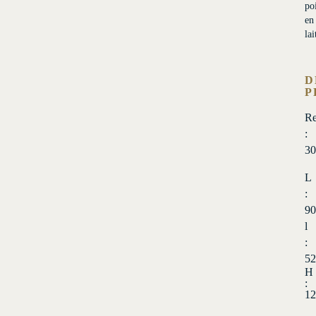
po
en
lai
D
P
Re
:
3
L
:
90
l
:
52
H
:
12