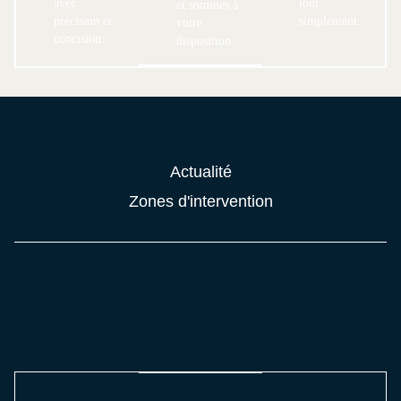
avec
tout
et sommes à
précision et
simplement.
votre
concision.
disposition.
Actualité
Zones d'intervention