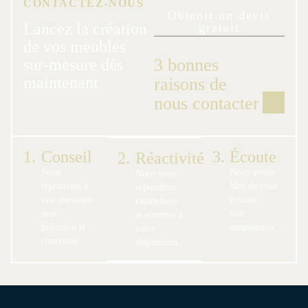
CONTACTEZ-NOUS
Obtenir un devis
Lancez la création
gratuit
de vos meubles
3 bonnes
sur-mesure dès
maintenant
raisons de
nous contacter
1.
Conseil
3.
Écoute
2.
Réactivité
Nous
Nous avons
Nous vous
répondons à
hâte de vous
répondons
vos questions
écouter,
rapidement
avec
tout
et sommes à
précision et
simplement.
votre
concision.
disposition.