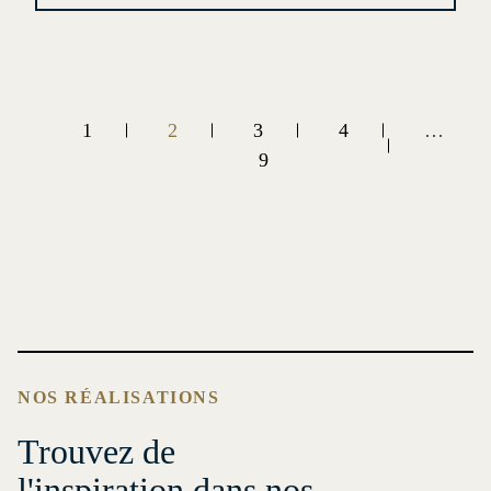
1
2
3
4
…
9
NOS RÉALISATIONS
Trouvez de
l'inspiration dans nos